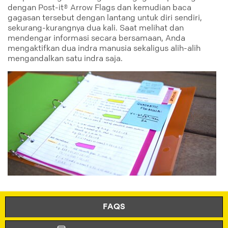
dengan Post-it® Arrow Flags dan kemudian baca
gagasan tersebut dengan lantang untuk diri sendiri,
sekurang-kurangnya dua kali. Saat melihat dan
mendengar informasi secara bersamaan, Anda
mengaktifkan dua indra manusia sekaligus alih-alih
mengandalkan satu indra saja.
belajar
pengaturan
super_sticky_notes
tabs
flags
FAQS