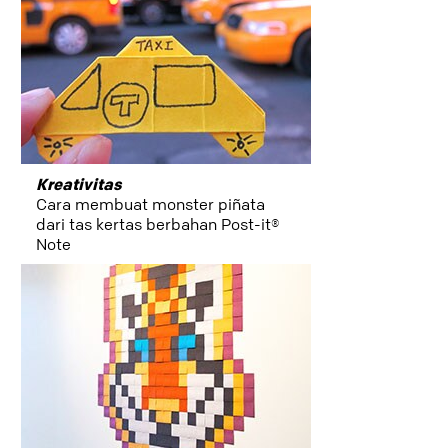
office_org
study
Kreativitas
Cara membuat monster piñata
koneksi
dari tas kertas berbahan Post-it®
Note
home
merencanakan
proses