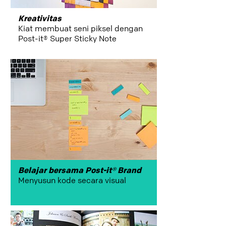
office
Kreativitas
Kiat membuat seni piksel dengan
Post-it® Super Sticky Note
rencana
memprioritaskan
produktivitas
brainstorm
Belajar bersama Post-it® Brand
Menyusun kode secara visual
kreativitas
on-