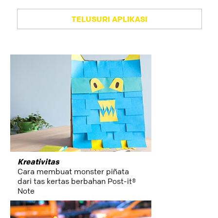
TELUSURI APLIKASI
kolaborasi
Warna
dry_erase_surface
Kreativitas
evernote
Cara membuat monster piñata
dari tas kertas berbahan Post-it®
Note
artikel
fitur