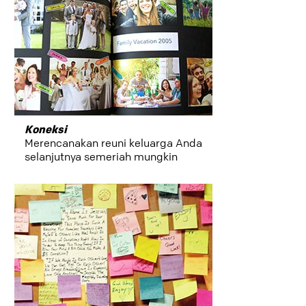
the-
go
menjadikan
personal
Koneksi
edukasi
Merencanakan reuni keluarga Anda
selanjutnya semeriah mungkin
school