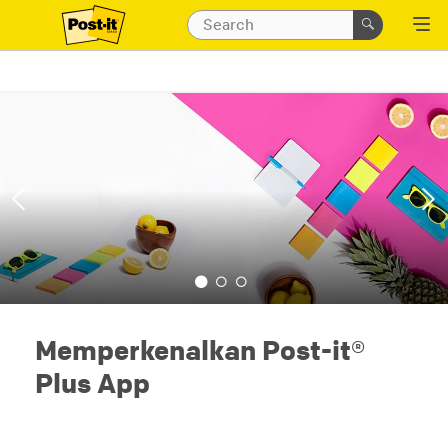
Memperkenalkan Post-it®
Plus App
Mendorong gagasan hebat — dari awal hingga
akhir